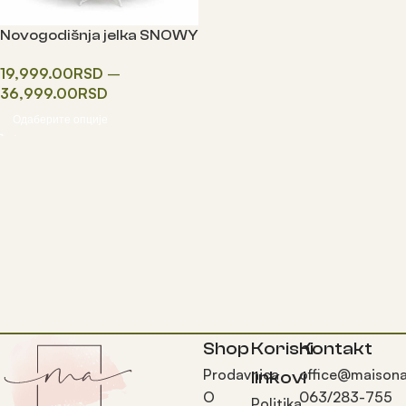
Novogodišnja jelka SNOWY
PREMIUM SILVER FIR
19,999.00
RSD
–
36,999.00
RSD
Одаберите опције
Shop
Korisni
Kontakt
Prodavnica
office@maisona
linkovi
O
063/283-755
Politika