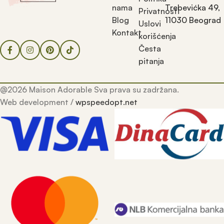
nama
Trebevićka 49,
Privatnosti
Blog
11030 Beograd
Uslovi
Kontakt
korišćenja
Česta
pitanja
@2026 Maison Adorable Sva prava su zadržana.
Web development /
wpspeedopt.net