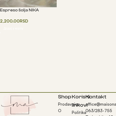
Espreso šolja NIKA
2,200.00
RSD
Додај у корпу
Shop
Korisni
Kontakt
Prodavnica
office@maisona
linkovi
O
063/283-755
Politika