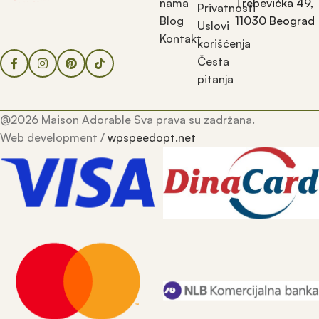
nama
Trebevićka 49,
Privatnosti
Blog
11030 Beograd
Uslovi
Kontakt
korišćenja
Česta
pitanja
@2026 Maison Adorable Sva prava su zadržana.
Web development /
wpspeedopt.net