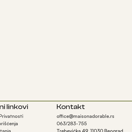
ni linkovi
Kontakt
 Privatnosti
office@maisonadorable.rs
orišćenja
063/283-755
tanja
Trebevićka 49, 11030 Beograd