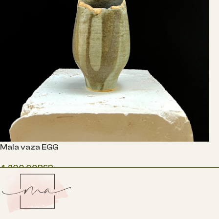
Mala vaza EGG
4,200.00
RSD
Додај у корпу