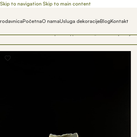
Skip to navigation
Skip to main content
rodavnica
Početna
O nama
Usluga dekoracije
Blog
Kontakt
Почетна
/
Prodavnica
/
Производ oзначен „keramika pravljen