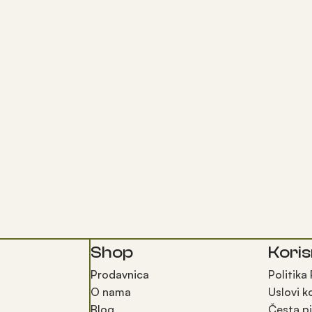
Shop
Koris
Prodavnica
Politika
O nama
Uslovi k
Blog
Česta pi