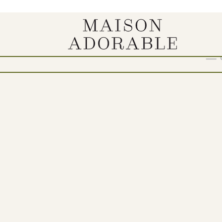
a na tocku“
Show
9
12
18
24