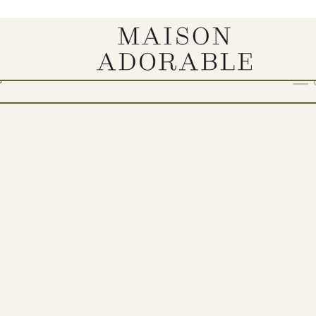
ju“
Show
9
12
18
24