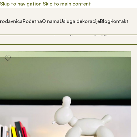
Skip to navigation
Skip to main content
rodavnica
Početna
O nama
Usluga dekoracije
Blog
Kontakt
Почетна
/
Prodavnica
/
Производ oзначен „knjige za dekoraci