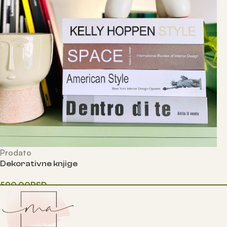
Prodato
Dekorativne knjige
590.00
RSD
Одаберите опције