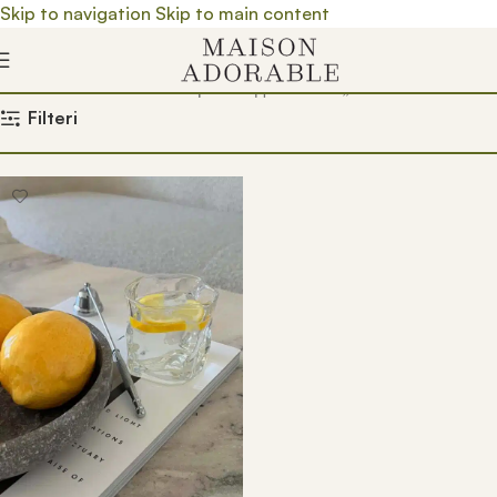
Skip to navigation
Skip to main content
Почетна
/
Prodavnica
/
Производ oзначен „koktel čaše“
Filteri