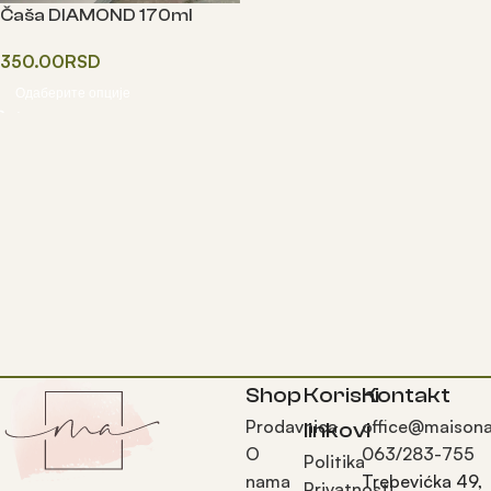
Čaša DIAMOND 170ml
350.00
RSD
Одаберите опције
Shop
Korisni
Kontakt
Prodavnica
office@maisona
linkovi
O
063/283-755
Politika
nama
Trebevićka 49,
Privatnosti