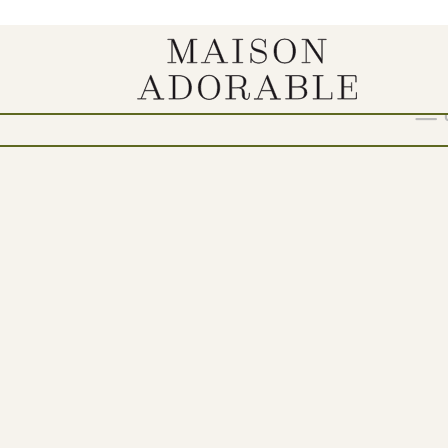
Show
9
12
18
24