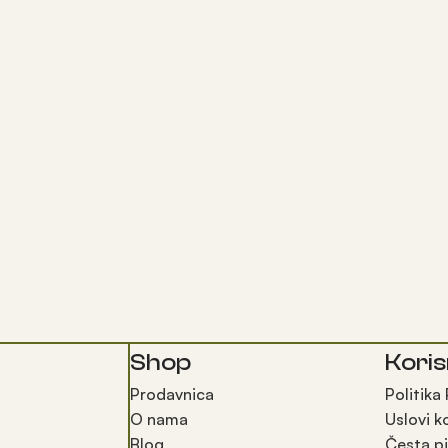
Shop
Koris
Prodavnica
Politika
O nama
Uslovi k
Blog
Česta pi