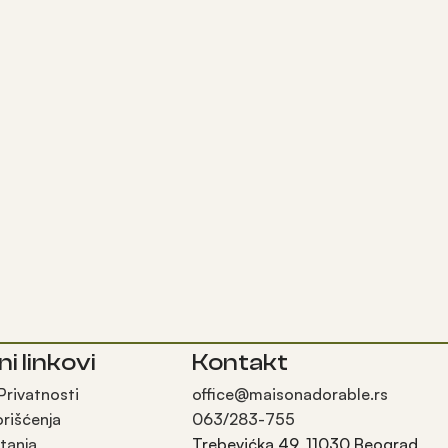
ni linkovi
Kontakt
 Privatnosti
office@maisonadorable.rs
orišćenja
063/283-755
tanja
Trebevićka 49, 11030 Beograd