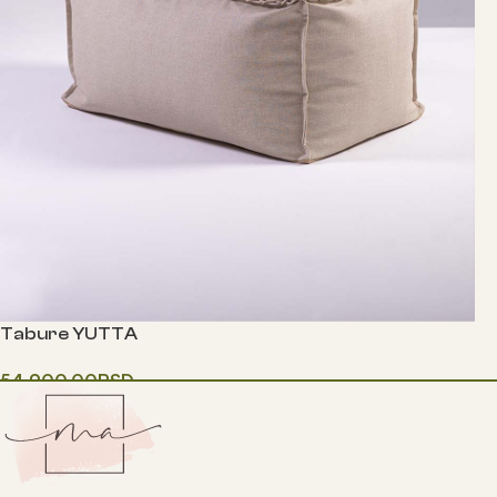
Tabure YUTTA
54,900.00
RSD
Одаберите опције