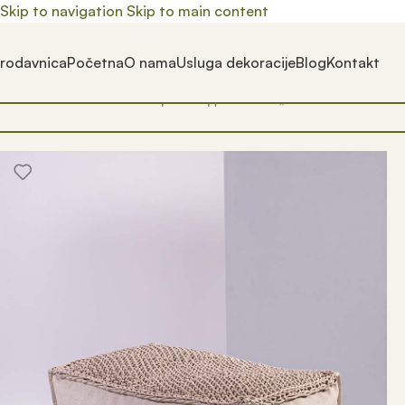
Skip to navigation
Skip to main content
rodavnica
Početna
O nama
Usluga dekoracije
Blog
Kontakt
Почетна
/
Prodavnica
/
Производ oзначен „kuća“