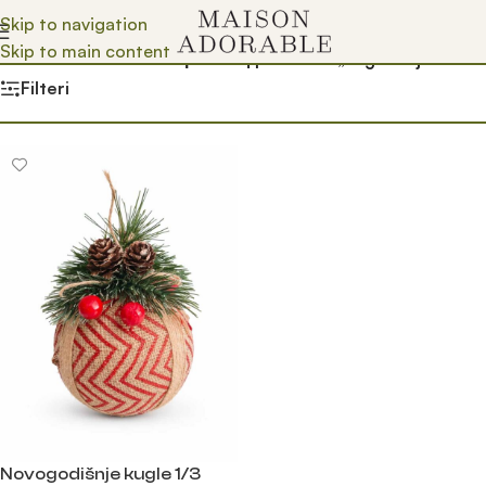
Skip to navigation
Skip to main content
Почетна
/
Prodavnica
/
Производ oзначен „kugla za jelku“
Filteri
Novogodišnje kugle 1/3