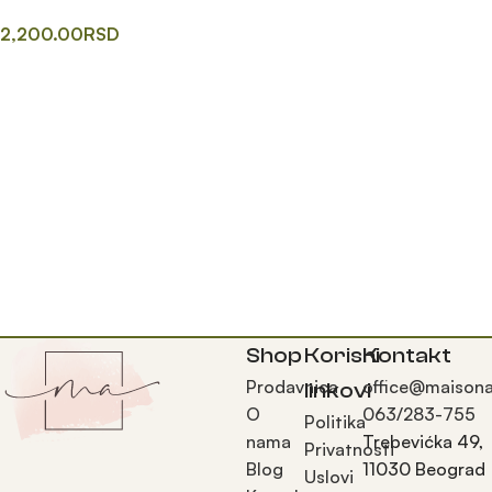
2,200.00
RSD
Додај у корпу
Shop
Korisni
Kontakt
Prodavnica
office@maisona
linkovi
O
063/283-755
Politika
nama
Trebevićka 49,
Privatnosti
Blog
11030 Beograd
Uslovi