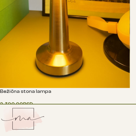
Bežična stona lampa
2,300.00
RSD
Одаберите опције