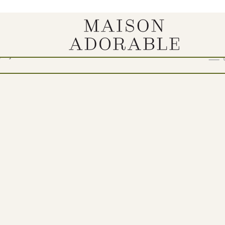
enje“
Show
9
12
18
24