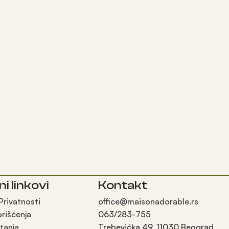
ni linkovi
Kontakt
 Privatnosti
office@maisonadorable.rs
orišćenja
063/283-755
tanja
Trebevićka 49, 11030 Beograd