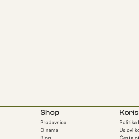
Shop
Koris
Prodavnica
Politika
O nama
Uslovi k
Blog
Česta pi