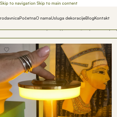
Skip to navigation
Skip to main content
rodavnica
Početna
O nama
Usluga dekoracije
Blog
Kontakt
Почетна
/
Prodavnica
/
Производ oзначен „lampa na usb punj