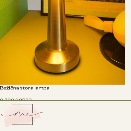
Bežična stona lampa
2,300.00
RSD
Одаберите опције