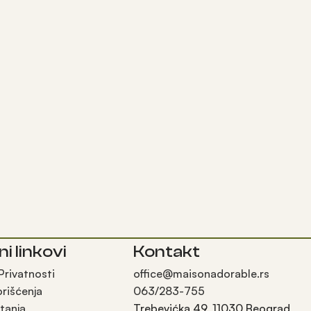
ni linkovi
Kontakt
 Privatnosti
office@maisonadorable.rs
orišćenja
063/283-755
tanja
Trebevićka 49, 11030 Beograd