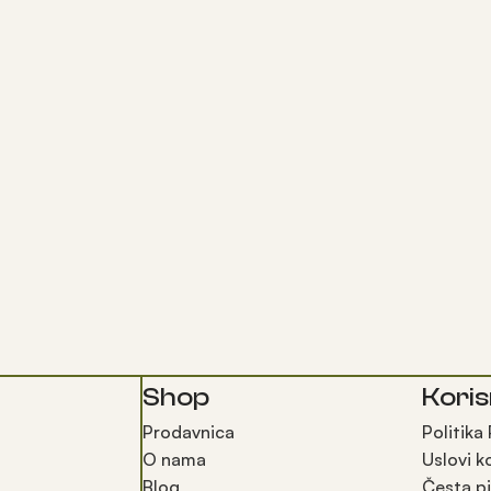
Shop
Koris
Prodavnica
Politika
O nama
Uslovi k
Blog
Česta pi