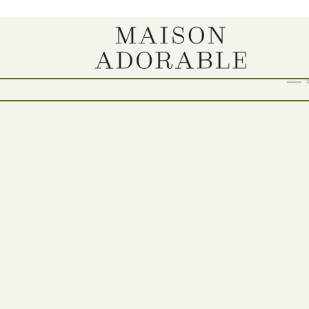
Show
9
12
18
24