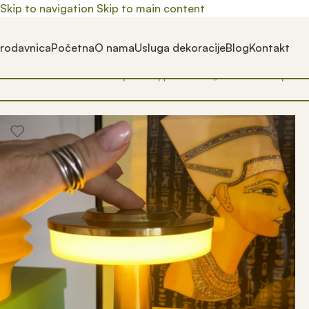
Skip to navigation
Skip to main content
rodavnica
Početna
O nama
Usluga dekoracije
Blog
Kontakt
Почетна
/
Prodavnica
/
Производ oзначен „led desk lamp“