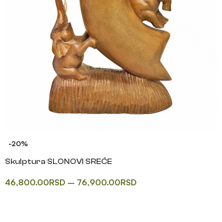
-20%
Skulptura SLONOVI SREĆE
46,800.00
RSD
–
76,900.00
RSD