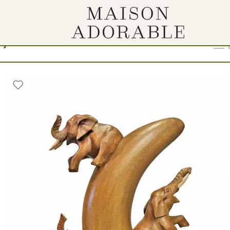
ija“
Show
9
12
18
24