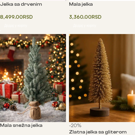
Jelka sa drvenim
Mala jelka
postoljem i lampicama
3,360.00
RSD
8,499.00
RSD
Додај у корпу
Додај у корпу
-20%
Mala snežna jelka
Zlatna jelka sa gliterom