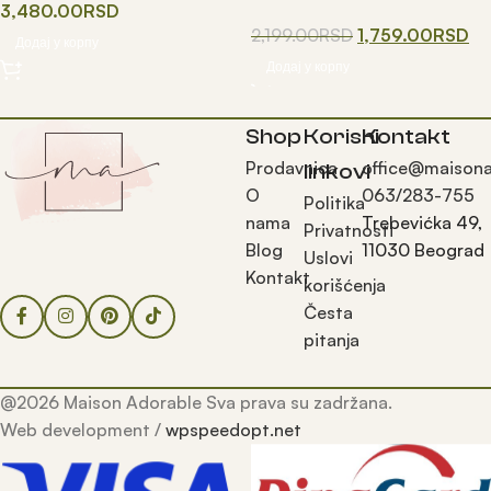
3,480.00
RSD
2,199.00
RSD
1,759.00
RSD
Додај у корпу
Додај у корпу
Shop
Korisni
Kontakt
Prodavnica
office@maisona
linkovi
O
063/283-755
Politika
nama
Trebevićka 49,
Privatnosti
Blog
11030 Beograd
Uslovi
Kontakt
korišćenja
Česta
pitanja
@2026 Maison Adorable Sva prava su zadržana.
Web development /
wpspeedopt.net