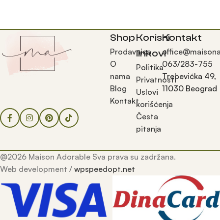
Додај у корпу
Shop
Korisni
Kontakt
Prodavnica
office@maisona
linkovi
O
063/283-755
Politika
nama
Trebevićka 49,
Privatnosti
Blog
11030 Beograd
Uslovi
Kontakt
korišćenja
Česta
pitanja
@2026 Maison Adorable Sva prava su zadržana.
Web development /
wpspeedopt.net