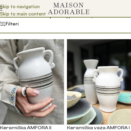
Skip to navigation
Skip to main content
Почетна
/
Prodavnica
/
Производ oзначен „mala vaza“
Filteri
Keramička AMFORA II
Keramička vaza AMFORA I