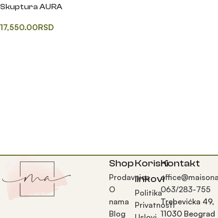
Skuptura AURA
17,550.00
RSD
Одаберите опције
Shop
Korisni
Kontakt
Prodavnica
office@maisona
linkovi
O
063/283-755
Politika
nama
Trebevićka 49,
Privatnosti
Blog
11030 Beograd
Uslovi