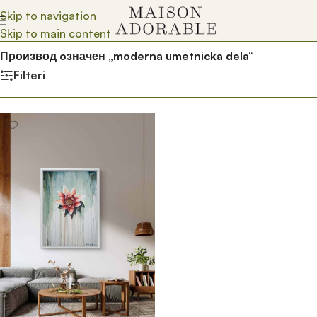
Skip to navigation
Skip to main content
Почетна
/
Prodavnica
/
Производ oзначен „moderna umetnicka dela“
Filteri