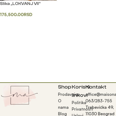
Slika „LOKVANJ VII“
175,500.00
RSD
Додај у корпу
Shop
Korisni
Kontakt
Prodavnica
office@maisona
linkovi
O
063/283-755
Politika
nama
Trebevićka 49,
Privatnosti
Blog
11030 Beograd
Uslovi