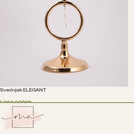
Svećnjak ELEGANT
1,900.00
RSD
Додај у корпу