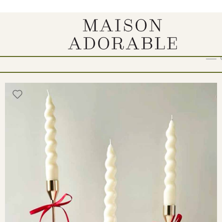
“
Show
9
12
18
24