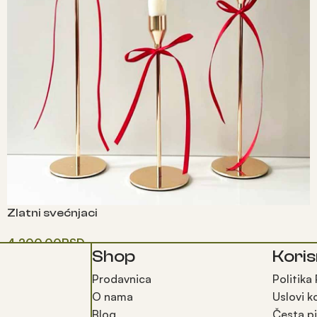
Zlatni svećnjaci
4,200.00
RSD
Shop
Koris
Додај у корпу
Prodavnica
Politika
O nama
Uslovi k
Blog
Česta pi