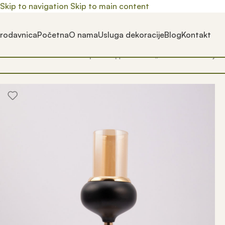
Skip to navigation
Skip to main content
rodavnica
Početna
O nama
Usluga dekoracije
Blog
Kontakt
Почетна
/
Prodavnica
/
Производ oзначен „moderni svecnjaci