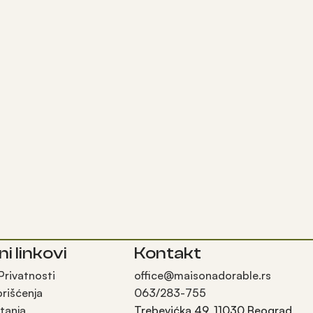
ni linkovi
Kontakt
 Privatnosti
office@maisonadorable.rs
orišćenja
063/283-755
tanja
Trebevićka 49, 11030 Beograd