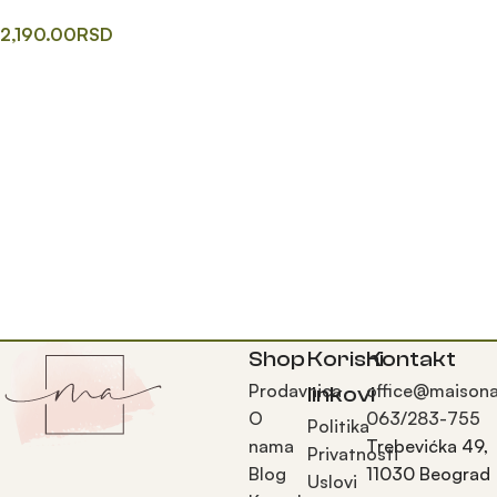
2,190.00
RSD
Одаберите опције
Shop
Korisni
Kontakt
Prodavnica
office@maisona
linkovi
O
063/283-755
Politika
nama
Trebevićka 49,
Privatnosti
Blog
11030 Beograd
Uslovi