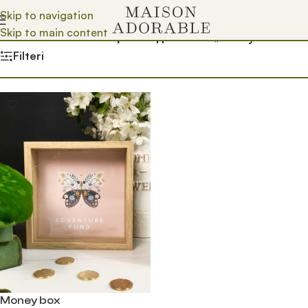
Skip to navigation
Skip to main content
Почетна
/
Prodavnica
/
Производ oзначен „money box“
Filteri
Money box