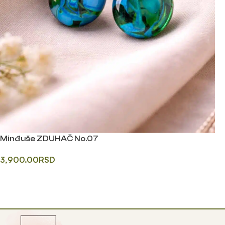
Minđuše ZDUHAČ No.07
3,900.00
RSD