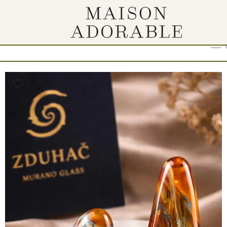
Show
9
12
18
24