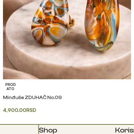
PROD
ATO
Minđuše ZDUHAČ No.09
4,900.00
RSD
Shop
Koris