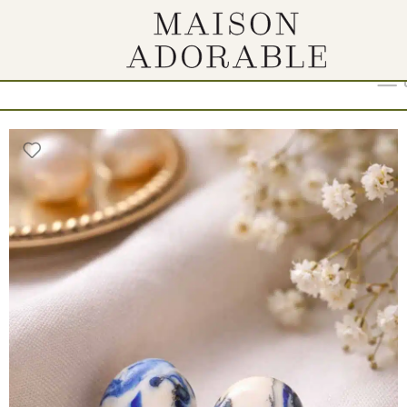
Show
9
12
18
24