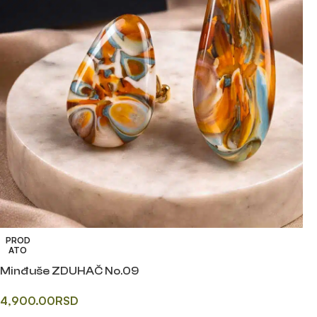
PROD
ATO
Minđuše ZDUHAČ No.09
4,900.00
RSD