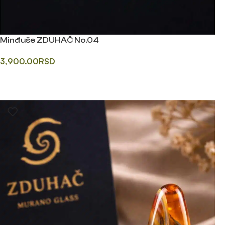
Minđuše ZDUHAČ No.04
3,900.00
RSD