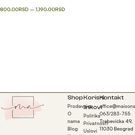
800.00
RSD
–
1,190.00
RSD
Одаберите опције
Shop
Korisni
Kontakt
Prodavnica
office@maisona
linkovi
O
063/283-755
Politika
nama
Trebevićka 49,
Privatnosti
Blog
11030 Beograd
Uslovi