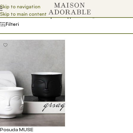
Skip to navigation
Skip to main content
Почетна
/
Prodavnica
/
Производ oзначен „muse“
Filteri
Posuda MUSE