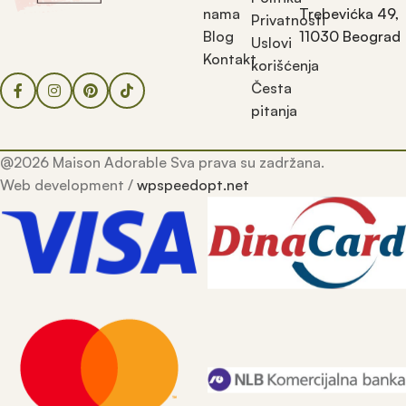
nama
Trebevićka 49,
Privatnosti
Blog
11030 Beograd
Uslovi
Kontakt
korišćenja
Česta
pitanja
@2026 Maison Adorable Sva prava su zadržana.
Web development /
wpspeedopt.net