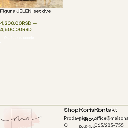
Figura JELENI set dve
figure
4,200.00
RSD
–
4,600.00
RSD
Одаберите опције
Shop
Korisni
Kontakt
Prodavnica
office@maisona
linkovi
O
063/283-755
Politika