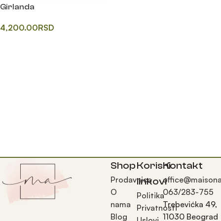
Girlanda
4,200.00
RSD
Додај у корпу
Shop
Korisni
Kontakt
Prodavnica
office@maisona
linkovi
O
063/283-755
Politika
nama
Trebevićka 49,
Privatnosti
Blog
11030 Beograd
Uslovi