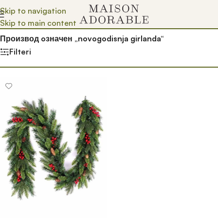
Skip to navigation
Skip to main content
Почетна
/
Prodavnica
/
Производ oзначен „novogodisnja girlanda“
Filteri