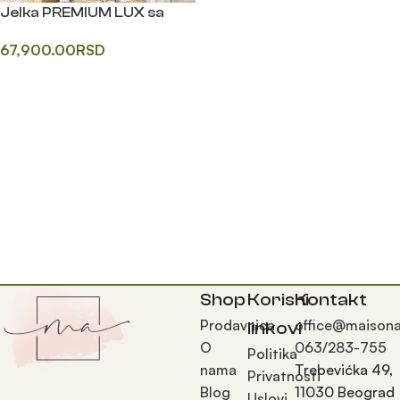
Jelka PREMIUM LUX sa
rasvetom
67,900.00
RSD
Додај у корпу
Shop
Korisni
Kontakt
Prodavnica
office@maisona
linkovi
O
063/283-755
Politika
nama
Trebevićka 49,
Privatnosti
Blog
11030 Beograd
Uslovi