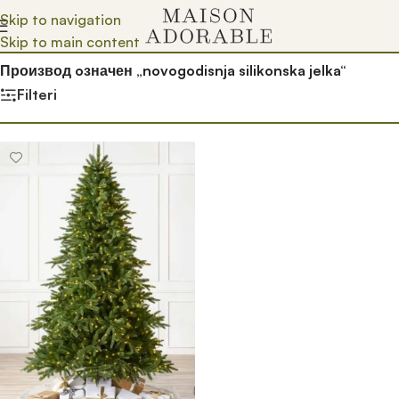
Skip to navigation
Skip to main content
Почетна
/
Prodavnica
/
Производ oзначен „novogodisnja silikonska jelka“
Filteri