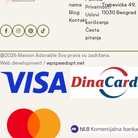
nama
Trebevićka 49,
Privatnosti
Blog
11030 Beograd
Uslovi
Kontakt
korišćenja
Česta
pitanja
@2026 Maison Adorable Sva prava su zadržana.
Web development /
wpspeedopt.net