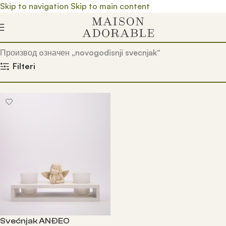
Skip to navigation
Skip to main content
Почетна
/
Prodavnica
/
Производ oзначен „novogodisnji svecnjak“
Filteri
Svećnjak ANĐEO