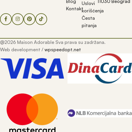
Blog
11030 Beograd
Uslovi
Kontakt
korišćenja
Česta
pitanja
@2026 Maison Adorable Sva prava su zadržana.
Web development /
wpspeedopt.net