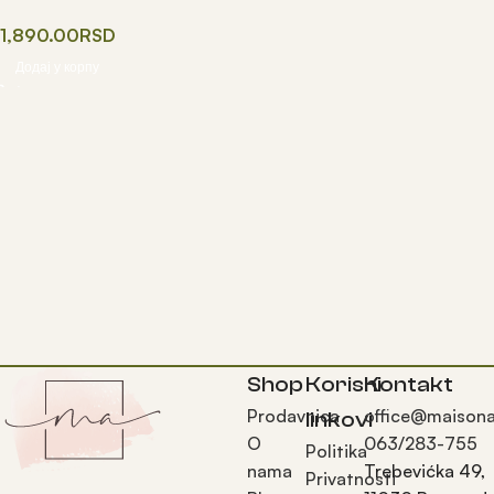
1,890.00
RSD
Додај у корпу
Shop
Korisni
Kontakt
Prodavnica
office@maisona
linkovi
O
063/283-755
Politika
nama
Trebevićka 49,
Privatnosti