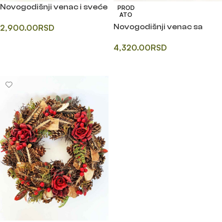
Novogodišnji venac i sveće
PROD
ATO
Novogodišnji venac sa
2,900.00
RSD
rasvetom
Додај у корпу
4,320.00
RSD
Прочитајте још