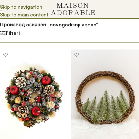
Skip to navigation
Skip to main content
Почетна
/
Prodavnica
/
Производ oзначен „novogodišnji venac“
Filteri