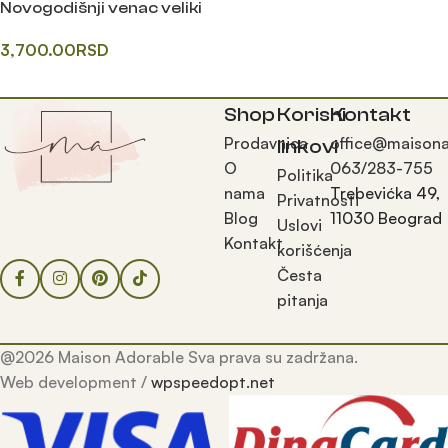
Novogodišnji venac veliki
3,700.00
RSD
Додај у корпу
Shop
Korisni
Kontakt
Prodavnica
office@maisona
linkovi
O
063/283-755
Politika
nama
Trebevićka 49,
Privatnosti
Blog
11030 Beograd
Uslovi
Kontakt
korišćenja
Česta
pitanja
@2026 Maison Adorable Sva prava su zadržana.
Web development /
wpspeedopt.net