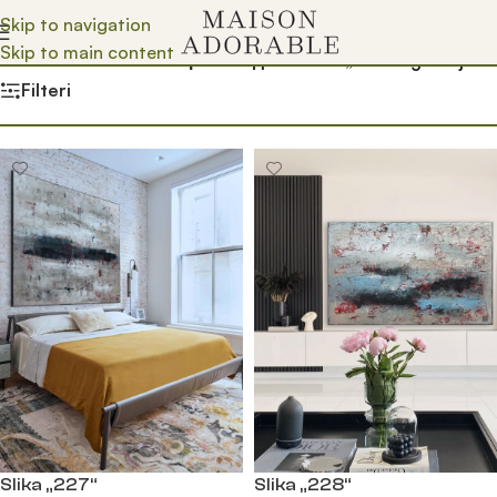
Skip to navigation
Skip to main content
Почетна
/
Prodavnica
/
Производ oзначен „online galerija“
Filteri
Slika „227“
Slika „228“