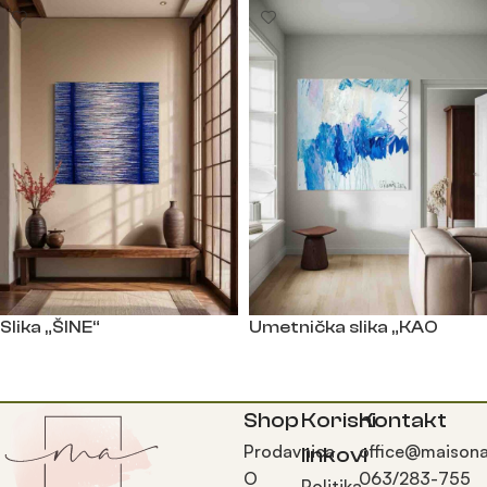
Slika „ŠINE“
Umetnička slika „KAO
ZVEZDA“
Прочитајте још
Прочитајте још
Shop
Korisni
Kontakt
Prodavnica
office@maisona
linkovi
O
063/283-755
Politika