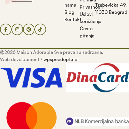
nama
Trebevićka 49,
Privatnosti
Blog
11030 Beograd
Uslovi
Kontakt
korišćenja
Česta
pitanja
@2026 Maison Adorable Sva prava su zadržana.
Web development /
wpspeedopt.net