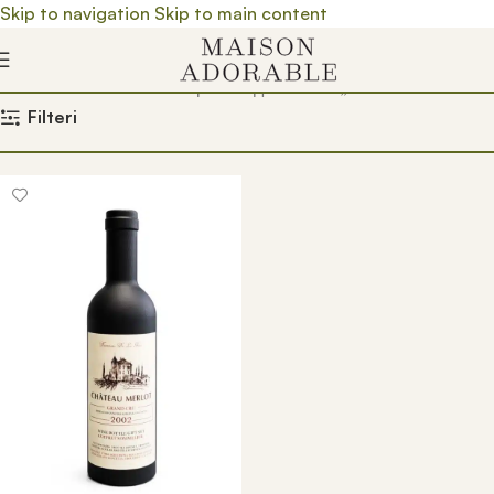
Skip to navigation
Skip to main content
Почетна
/
Prodavnica
/
Производ oзначен „otvarac za boce“
Filteri