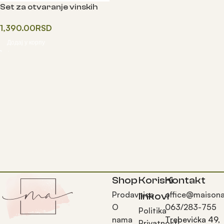
Set za otvaranje vinskih
BOCA
1,390.00
RSD
Додај у корпу
Shop
Korisni
Kontakt
Prodavnica
office@maisona
linkovi
O
063/283-755
Politika
nama
Trebevićka 49,
Privatnosti