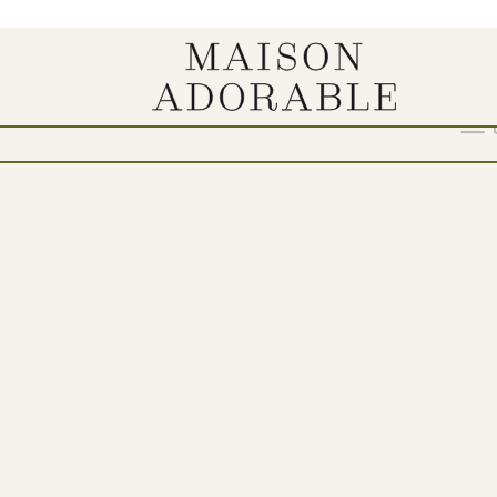
Show
9
12
18
24