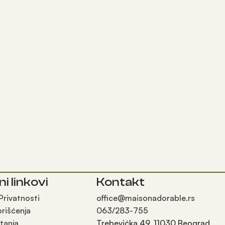
ni linkovi
Kontakt
 Privatnosti
office@maisonadorable.rs
orišćenja
063/283-755
tanja
Trebevićka 49, 11030 Beograd