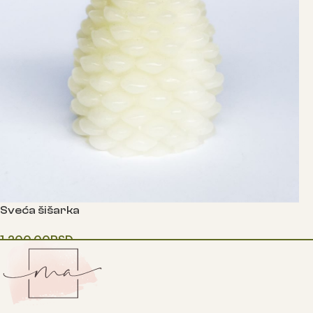
Sveća šišarka
1,200.00
RSD
Додај у корпу