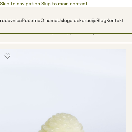
Skip to navigation
Skip to main content
rodavnica
Početna
O nama
Usluga dekoracije
Blog
Kontakt
Почетна
/
Prodavnica
/
Производ oзначен „plastična sveća“