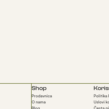
Shop
Koris
Prodavnica
Politika
O nama
Uslovi k
Blog
Česta pi