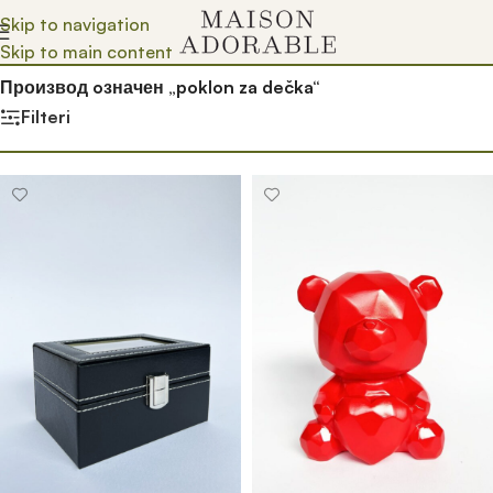
Skip to navigation
Skip to main content
Почетна
/
Prodavnica
/
Производ oзначен „poklon za dečka“
Filteri