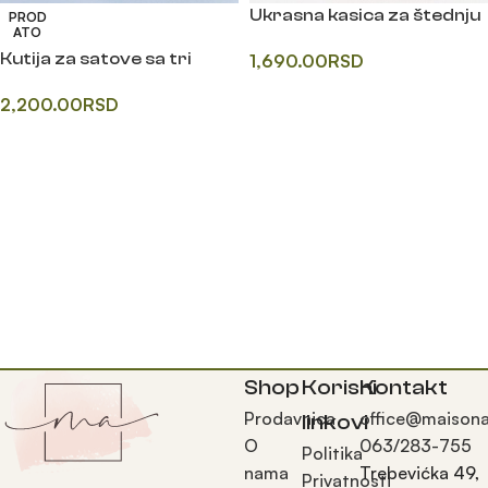
Ukrasna kasica za štednju
PROD
ATO
Kutija za satove sa tri
1,690.00
RSD
pregrade
Одаберите опције
2,200.00
RSD
Прочитајте још
Shop
Korisni
Kontakt
Prodavnica
office@maisona
linkovi
O
063/283-755
Politika
nama
Trebevićka 49,
Privatnosti