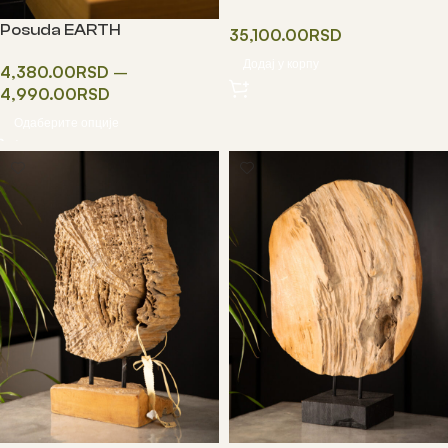
RED CIRCLE
Posuda EARTH
35,100.00
RSD
Додај у корпу
4,380.00
RSD
–
4,990.00
RSD
Одаберите опције