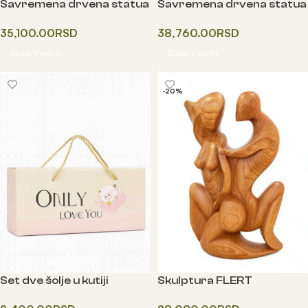
Savremena drvena statua
Savremena drvena statua
WAVEY CIRCLE ZENIT
WHEEL OF LIFE
35,100.00
RSD
38,760.00
RSD
Додај у корпу
Додај у корпу
-20%
Set dve šolje u kutiji
Skulptura FLERT