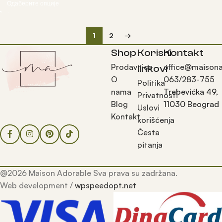
Одаберите опције
1
2
→
Shop
Korisni
Kontakt
Prodavnica
office@maisona
linkovi
O
063/283-755
Politika
nama
Trebevićka 49,
Privatnosti
Blog
11030 Beograd
Uslovi
Kontakt
korišćenja
Česta
pitanja
@2026 Maison Adorable Sva prava su zadržana.
Web development /
wpspeedopt.net