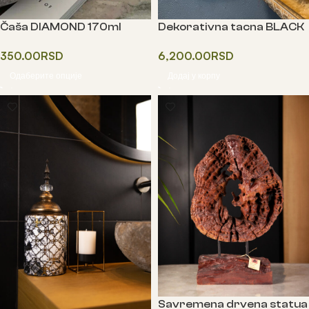
Čaša DIAMOND 170ml
Dekorativna tacna BLACK
350.00
RSD
6,200.00
RSD
Одаберите опције
Додај у корпу
Savremena drvena statua