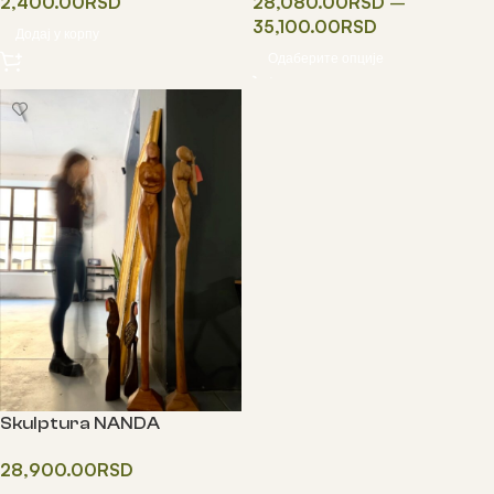
2,400.00
RSD
28,080.00
RSD
–
35,100.00
RSD
Додај у корпу
Одаберите опције
Skulptura NANDA
28,900.00
RSD