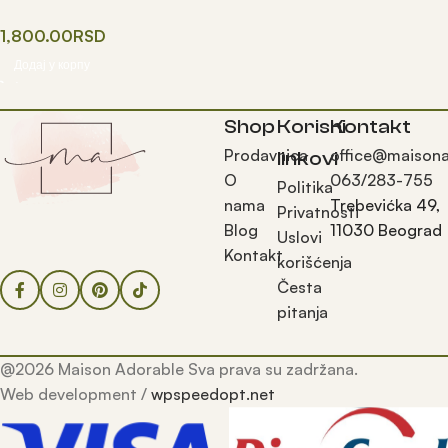
kolače
1,800.00
RSD
Додај у корпу
Shop
Korisni
Kontakt
Prodavnica
office@maisona
linkovi
O
063/283-755
Politika
nama
Trebevićka 49,
Privatnosti
Blog
11030 Beograd
Uslovi
Kontakt
korišćenja
Česta
pitanja
@2026 Maison Adorable Sva prava su zadržana.
Web development /
wpspeedopt.net