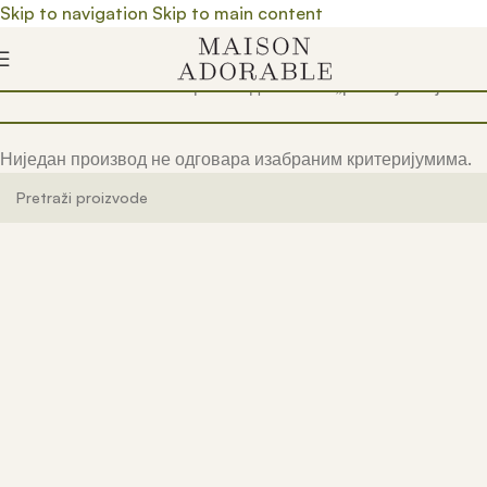
Skip to navigation
Skip to main content
Почетна
/
Prodavnica
/
Производ oзначен „postolje za jelku“
Ниједан производ не одговара изабраним критеријумима.