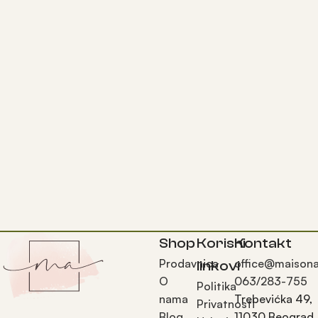
Shop
Korisni
Kontakt
Prodavnica
office@maisona
linkovi
O
063/283-755
Politika
nama
Trebevićka 49,
Privatnosti
Blog
11030 Beograd