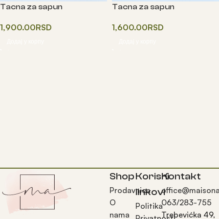
Tacna za sapun
Tacna za sapun
1,900.00
RSD
1,600.00
RSD
Додај у корпу
Додај у корпу
Shop
Korisni
Kontakt
Prodavnica
office@maisona
linkovi
O
063/283-755
Politika
nama
Trebevićka 49,
Privatnosti