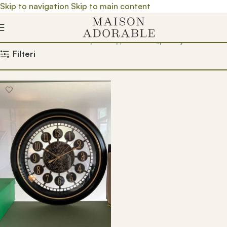
Skip to navigation
Skip to main content
Почетна
/
Prodavnica
/
Производ oзначен „povoljni satovi“
Filteri