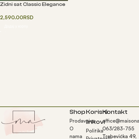
Zidni sat Classic Elegance
2,590.00
RSD
Додај у корпу
Shop
Korisni
Kontakt
Prodavnica
office@maisona
linkovi
O
063/283-755
Politika
nama
Trebevićka 49,
Privatnosti