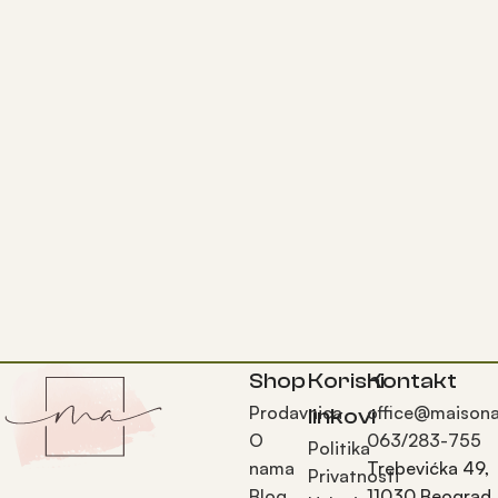
Shop
Korisni
Kontakt
Prodavnica
office@maisona
linkovi
O
063/283-755
Politika
nama
Trebevićka 49,
Privatnosti
Blog
11030 Beograd