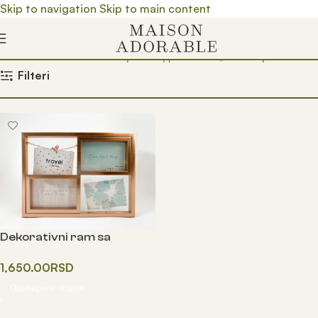
Skip to navigation
Skip to main content
Почетна
/
Prodavnica
/
Производ oзначен „ram za poklon“
Filteri
Dekorativni ram sa
slikama
1,650.00
RSD
Одаберите опције