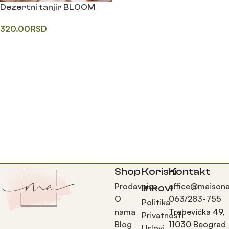
Dezertni tanjir BLOOM
320.00
RSD
Додај у корпу
Shop
Korisni
Kontakt
Prodavnica
office@maisona
linkovi
O
063/283-755
Politika
nama
Trebevićka 49,
Privatnosti
Blog
11030 Beograd
Uslovi