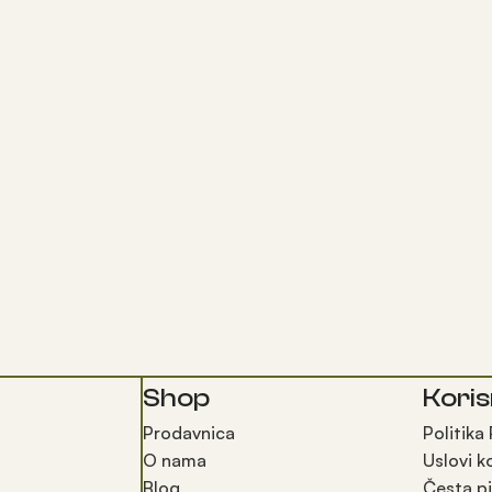
Shop
Koris
Prodavnica
Politika
O nama
Uslovi k
Blog
Česta pi