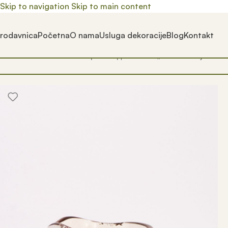
Skip to navigation
Skip to main content
rodavnica
Početna
O nama
Usluga dekoracije
Blog
Kontakt
Почетна
/
Prodavnica
/
Производ oзначен „retro saksija“