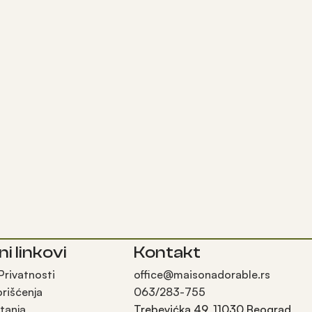
ni linkovi
Kontakt
 Privatnosti
office@maisonadorable.rs
orišćenja
063/283-755
tanja
Trebevićka 49, 11030 Beograd