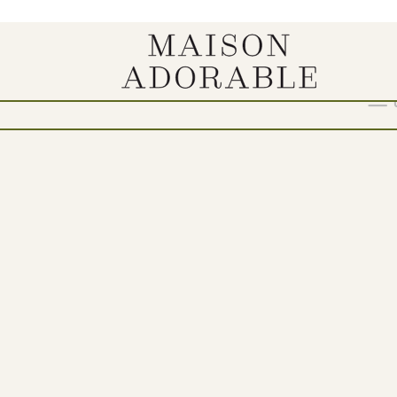
Show
9
12
18
24