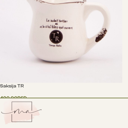
Saksija TR
490.00
RSD
Додај у корпу