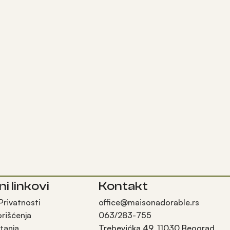
ni linkovi
Kontakt
 Privatnosti
office@maisonadorable.rs
orišćenja
063/283-755
tanja
Trebevićka 49, 11030 Beograd