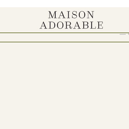
asama“
Show
9
12
18
24