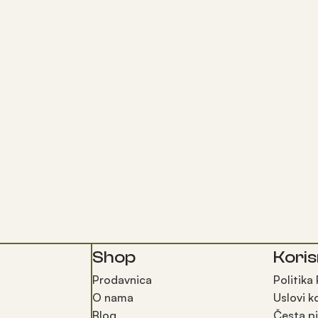
Shop
Koris
Prodavnica
Politika
O nama
Uslovi k
Blog
Česta pi