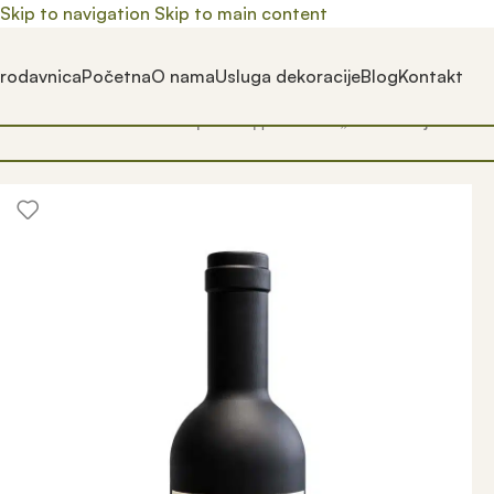
Skip to navigation
Skip to main content
rodavnica
Početna
O nama
Usluga dekoracije
Blog
Kontakt
Почетна
/
Prodavnica
/
Производ oзначен „rezac folije na fl