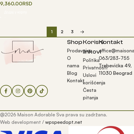
9,360.00
RSD
Додај у корпу
1
2
3
→
Shop
Korisni
Kontakt
Prodavnica
office@maisona
linkovi
O
063/283-755
Politika
nama
Trebevićka 49,
Privatnosti
Blog
11030 Beograd
Uslovi
Kontakt
korišćenja
Česta
pitanja
@2026 Maison Adorable Sva prava su zadržana.
Web development /
wpspeedopt.net