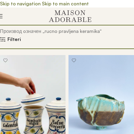
Skip to navigation
Skip to main content
Почетна
/
Prodavnica
/
Производ oзначен „rucno pravljena keramika“
Filteri