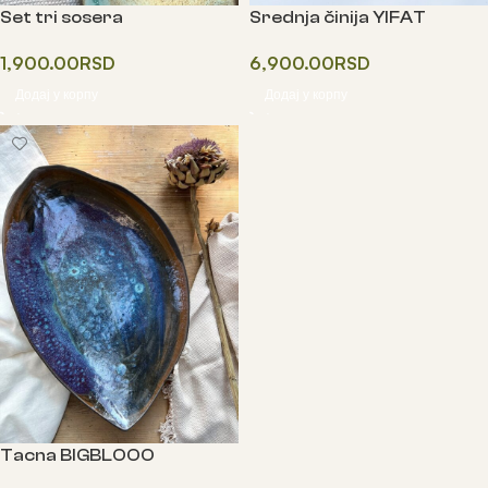
Set tri sosera
Srednja činija YIFAT
1,900.00
RSD
6,900.00
RSD
Додај у корпу
Додај у корпу
Tacna BIGBLOOO