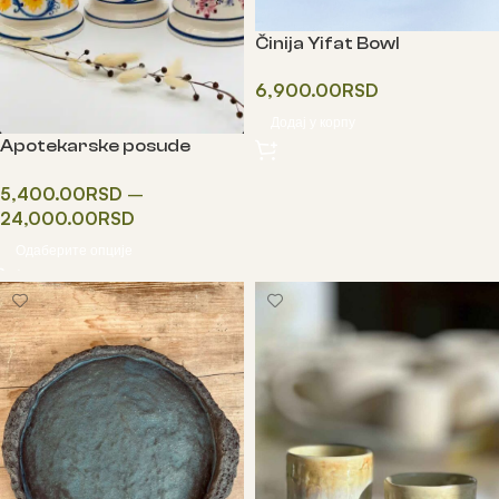
Činija Yifat Bowl
6,900.00
RSD
Додај у корпу
Apotekarske posude
STOJNICE
5,400.00
RSD
–
24,000.00
RSD
Одаберите опције