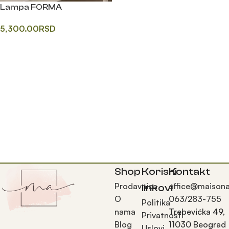
Lampa FORMA
5,300.00
RSD
Одаберите опције
Shop
Korisni
Kontakt
Prodavnica
office@maisona
linkovi
O
063/283-755
Politika
nama
Trebevićka 49,
Privatnosti
Blog
11030 Beograd
Uslovi