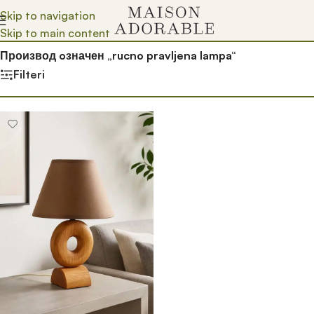
Skip to navigation
Skip to main content
Почетна
/
Prodavnica
/
Производ oзначен „rucno pravljena lampa“
Filteri