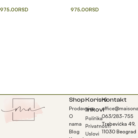
975.00
RSD
975.00
RSD
Одаберите опције
Додај у корпу
Shop
Korisni
Kontakt
Prodavnica
office@maisona
linkovi
O
063/283-755
Politika
nama
Trebevićka 49,
Privatnosti
Blog
11030 Beograd
Uslovi