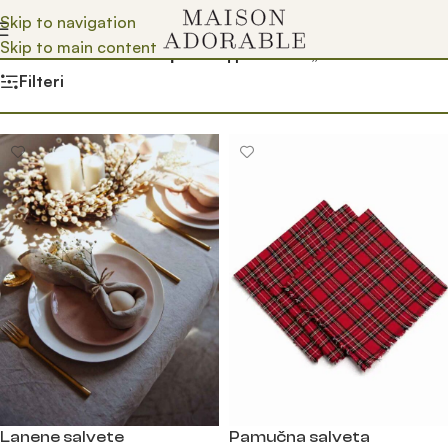
Skip to navigation
Skip to main content
Почетна
/
Prodavnica
/
Производ oзначен „salvete“
Filteri
Lanene salvete
Pamučna salveta