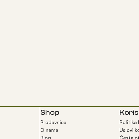
Shop
Koris
Prodavnica
Politika
O nama
Uslovi k
Blog
Česta pi