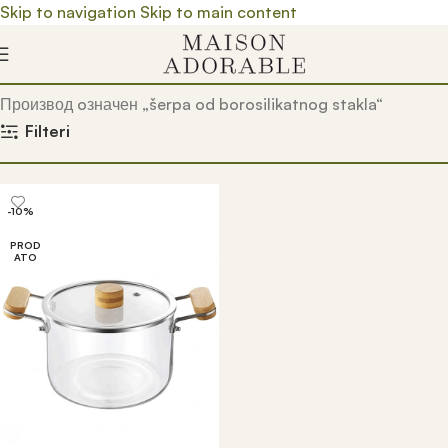
Skip to navigation
Skip to main content
Почетна
/
Prodavnica
/
Производ oзначен „šerpa od borosilikatnog stakla“
Filteri
-10%
PROD
ATO