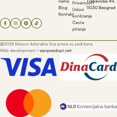
nama
Trebevićka 49,
Privatnosti
Blog
11030 Beograd
Uslovi
Kontakt
korišćenja
Česta
pitanja
@2026 Maison Adorable Sva prava su zadržana.
Web development /
wpspeedopt.net