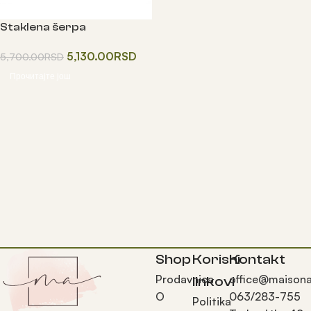
Staklena šerpa
5,130.00
RSD
5,700.00
RSD
Прочитајте још
Shop
Korisni
Kontakt
Prodavnica
office@maisona
linkovi
O
063/283-755
Politika