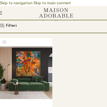
Skip to navigation
Skip to main content
Почетна
/
Prodavnica
/
Производ oзначен „Slikar mile šaula“
Filteri