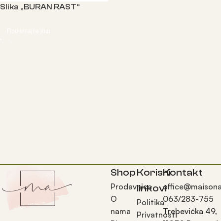
Slika „BURAN RAST“
Прочитајте још
Shop
Korisni
Kontakt
Prodavnica
office@maisona
linkovi
O
063/283-755
Politika
nama
Trebevićka 49,
Privatnosti