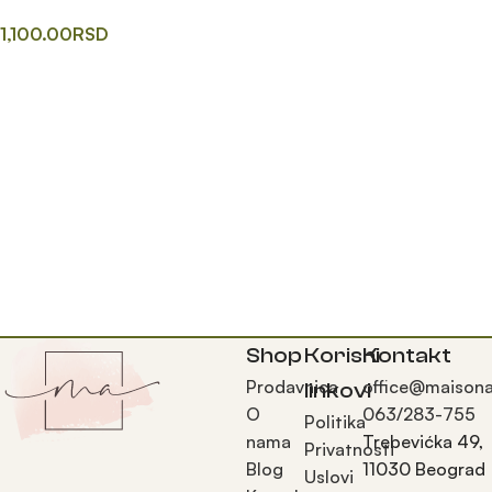
1,100.00
RSD
Додај у корпу
Shop
Korisni
Kontakt
Prodavnica
office@maisona
linkovi
O
063/283-755
Politika
nama
Trebevićka 49,
Privatnosti
Blog
11030 Beograd
Uslovi