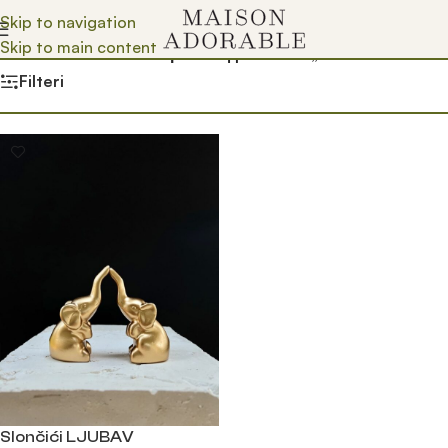
Skip to navigation
Skip to main content
Почетна
/
Prodavnica
/
Производ oзначен „slon u zlatu“
Filteri
Slončići LJUBAV