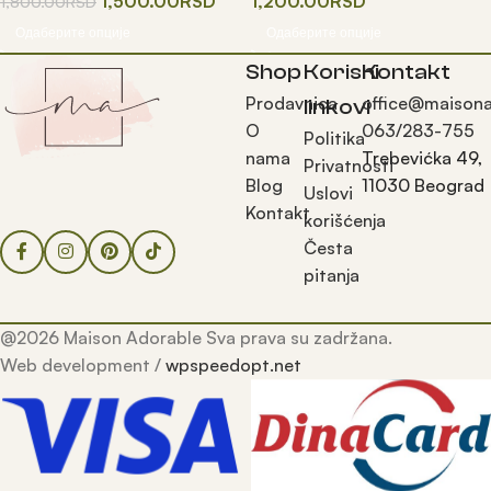
1,500.00
RSD
1,200.00
RSD
1,800.00
RSD
Одаберите опције
Одаберите опције
Shop
Korisni
Kontakt
Prodavnica
office@maisona
linkovi
O
063/283-755
Politika
nama
Trebevićka 49,
Privatnosti
Blog
11030 Beograd
Uslovi
Kontakt
korišćenja
Česta
pitanja
@2026 Maison Adorable Sva prava su zadržana.
Web development /
wpspeedopt.net