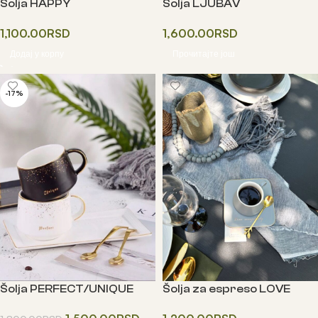
Šolja HAPPY
Šolja LJUBAV
1,100.00
RSD
1,600.00
RSD
Додај у корпу
Прочитајте још
-17%
Šolja PERFECT/UNIQUE
Šolja za espreso LOVE
COMPLETELY