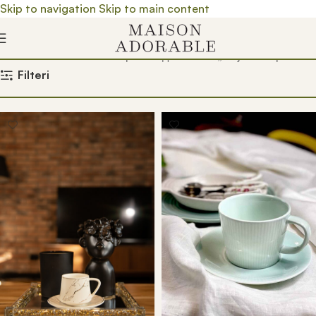
Skip to navigation
Skip to main content
Почетна
/
Prodavnica
/
Производ oзначен „šolja za espreso“
Filteri