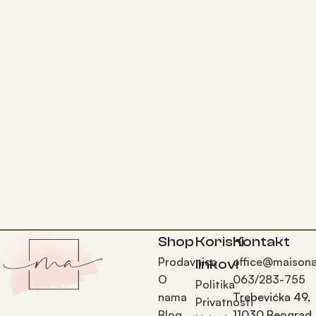
Shop
Korisni
Kontakt
Prodavnica
office@maisona
linkovi
O
063/283-755
Politika
nama
Trebevićka 49,
Privatnosti
Blog
11030 Beograd