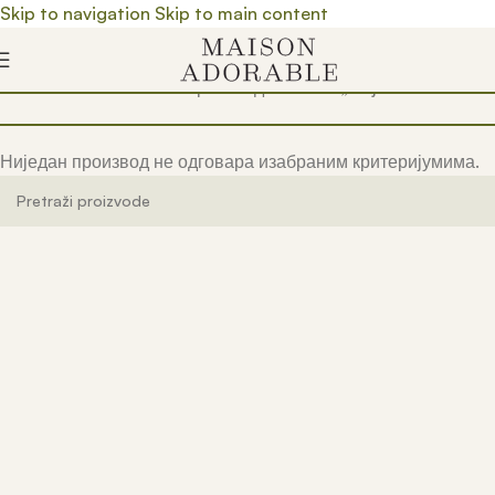
Skip to navigation
Skip to main content
Почетна
/
Prodavnica
/
Производ oзначен „solja za smuti“
Ниједан производ не одговара изабраним критеријумима.