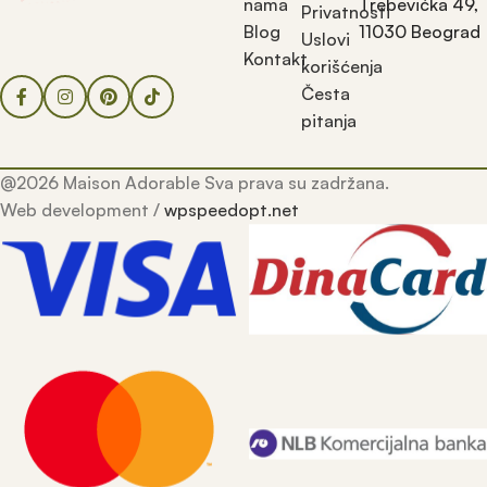
nama
Trebevićka 49,
Privatnosti
Blog
11030 Beograd
Uslovi
Kontakt
korišćenja
Česta
pitanja
@2026 Maison Adorable Sva prava su zadržana.
Web development /
wpspeedopt.net