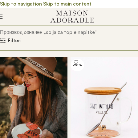
Skip to navigation
Skip to main content
Почетна
/
Prodavnica
/
Производ oзначен „solja za tople napitke“
Filteri
-20%