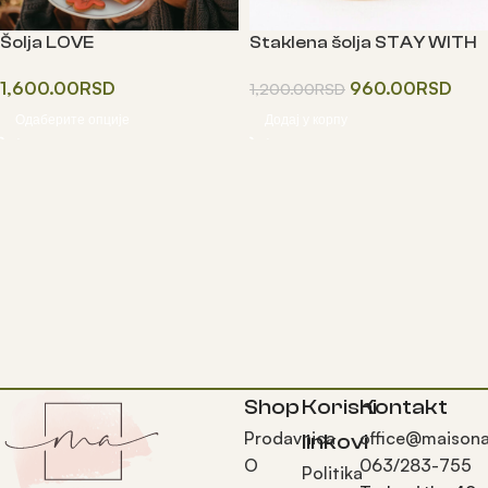
Šolja LOVE
Staklena šolja STAY WITH
ME
1,600.00
RSD
960.00
RSD
1,200.00
RSD
Одаберите опције
Додај у корпу
Shop
Korisni
Kontakt
Prodavnica
office@maisona
linkovi
O
063/283-755
Politika