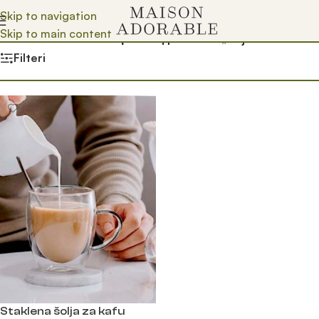
Skip to navigation
Skip to main content
Почетна
/
Prodavnica
/
Производ oзначен „šolje od stakla“
Filteri
Staklena šolja za kafu