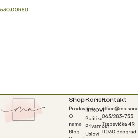
530.00
RSD
Додај у корпу
Shop
Korisni
Kontakt
Prodavnica
office@maisona
linkovi
O
063/283-755
Politika
nama
Trebevićka 49,
Privatnosti
Blog
11030 Beograd
Uslovi