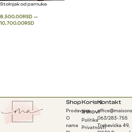
Stolnjak od pamuka
8,500.00
RSD
–
10,700.00
RSD
Одаберите опције
Shop
Korisni
Kontakt
Prodavnica
office@maisona
linkovi
O
063/283-755
Politika
nama
Trebevićka 49,
Privatnosti