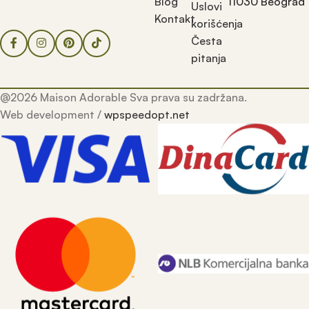
Blog
11030 Beograd
Uslovi
Kontakt
korišćenja
Česta
pitanja
@2026 Maison Adorable Sva prava su zadržana.
Web development /
wpspeedopt.net