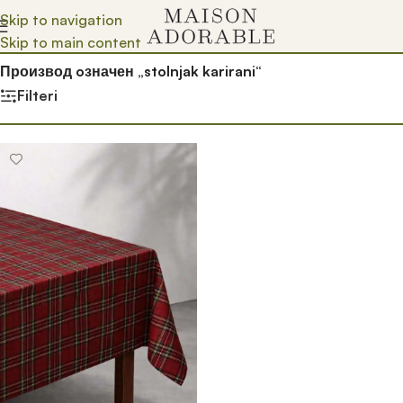
Skip to navigation
Skip to main content
Почетна
/
Prodavnica
/
Производ oзначен „stolnjak karirani“
Filteri